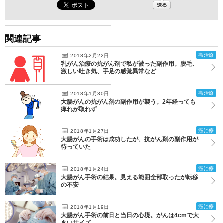
関連記事
癌治療
2018年2月22日
乳がん治療の抗がん剤で私が被った副作用。脱毛、
激しい吐き気、手足の感覚異常など
癌治療
2018年1月30日
大腸がんの抗がん剤の副作用が襲う。2年経っても
痺れが取れず
癌治療
2018年1月27日
大腸がんの手術は成功したが、抗がん剤の副作用が
待っていた
癌治療
2018年1月24日
大腸がん手術の結果。見える範囲全部取ったが転移
の不安
癌治療
2018年1月19日
大腸がん手術の前日と当日の心境。がんは4cmで大
きいサイズ