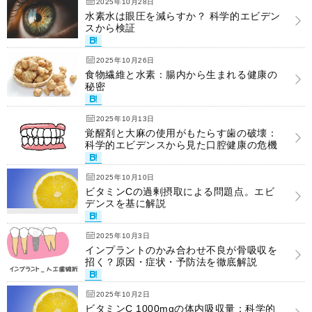
2025年10月28日
水素水は眼圧を減らすか？ 科学的エビデン
スから検証
2025年10月26日
食物繊維と水素：腸内から生まれる健康の
秘密
2025年10月13日
覚醒剤と大麻の使用がもたらす歯の破壊：
科学的エビデンスから見た口腔健康の危機
2025年10月10日
ビタミンCの過剰摂取による問題点。エビ
デンスを基に解説
2025年10月3日
インプラントのかみ合わせ不良が骨吸収を
招く？原因・症状・予防法を徹底解説
2025年10月2日
ビタミンC 1000mgの体内吸収量：科学的