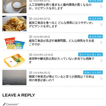
食品添加物
2025年5月7日
人工甘味料を摂り過ぎると腸内環境が悪くなるの
か。エビデンスを示します
食品添加物
2025年5月7日
超加工食品を食べると どんな病気になりやすいか。
デビデンスを示します
食品添加物
2025年5月6日
超加工食品が及ぼす健康問題。どんな病気を引き起
こすのか
遺伝子組み換え食品
2016年11月29日
保存料や酸化防止剤が入っていない弁当でも危険で
す
危険な生活習慣
2016年6月1日
韓国で奇形児が増えていると言うが原因は？日本は
何の奇形が多いの？
LEAVE A REPLY
Comment
*