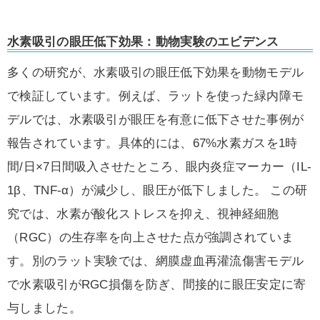
水素吸引の眼圧低下効果：動物実験のエビデンス
多くの研究が、水素吸引の眼圧低下効果を動物モデル
で検証しています。例えば、ラットを使った緑内障モ
デルでは、水素吸引が眼圧を有意に低下させた事例が
報告されています。具体的には、67%水素ガスを1時
間/日×7日間吸入させたところ、眼内炎症マーカー（IL-
1β、TNF-α）が減少し、眼圧が低下しました。 この研
究では、水素が酸化ストレスを抑え、視神経細胞
（RGC）の生存率を向上させた点が強調されていま
す。別のラット実験では、網膜虚血再灌流傷害モデル
で水素吸引がRGC損傷を防ぎ、間接的に眼圧安定に寄
与しました。