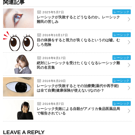
関連記事
レーシック
2025年5月7日
レーシックが失敗するとどうなるのか。レーシック
難民の苦しみ
レーシック
2016年10月17日
目の体操をすると視力が良くなるというのは嘘。む
しろ危険
レーシック
2016年9月17日
絶対にレーシックを受けたくなくなるレーシック難
民の名言集
レーシック
2016年6月20日
レーシックが失敗するとその治療費(薬代や再手術)
は全て自費(健康保険が使えない)なのか？
レーシック
2016年6月7日
レーシック失敗による自殺がアメリカ食品医薬品局
で報告されている
LEAVE A REPLY