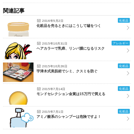
関連記事
化粧品
2016年5月2日
化粧品を売るときにはこうして嘘をつく
アレルギー
2015年10月31日
ヘアカラーで乳癌、リンパ腫になるリスク
化粧品
2015年10月26日
宇津木式美肌術でシミ、クスミを防ぐ
化粧品
2015年7月14日
モンドセレクション金賞は15万円で買える
化粧品
2015年7月1日
アミノ酸系のシャンプーは危険ですよ！